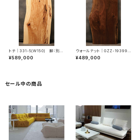
トチ｜331-5(W150) 脚：別売
ウォールナット｜GZZ-193996
り｜T0009
-3(W155) 脚：別売り｜T000
¥589,000
¥489,000
8
セール中の商品